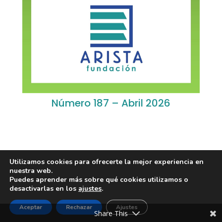
Número 187 – Abril 2026
Utilizamos cookies para ofrecerte la mejor experiencia en
nuestra web.
Puedes aprender más sobre qué cookies utilizamos o
Diseño de
Seos +
| © Todos los derechos reservados
desactivarlas en los
ajustes
.
Fundación Arista -
Aviso Legal
-
Política de
Aceptar
Rechazar
Ajustes
privacidad
-
Política de Cookies
Share This