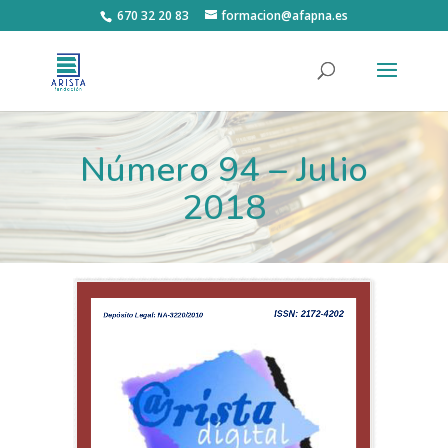
670 32 20 83
formacion@afapna.es
Número 94 – Julio
2018