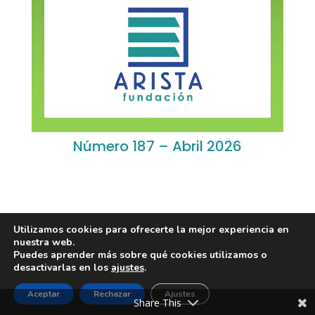
Número 187 – Abril 2026
Utilizamos cookies para ofrecerte la mejor experiencia en
nuestra web.
Puedes aprender más sobre qué cookies utilizamos o
Diseño de
Seos +
| © Todos los derechos reservados
desactivarlas en los
ajustes
.
Fundación Arista -
Aviso Legal
-
Política de
Aceptar
Rechazar
Ajustes
privacidad
-
Política de Cookies
Share This