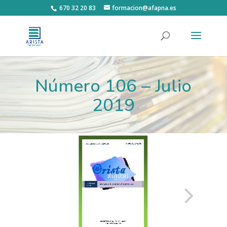
670 32 20 83
formacion@afapna.es
Número 106 – Julio
2019