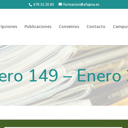
670 32 20 83
formacion@afapna.es
ripciones
Publicaciones
Convenios
Contacto
Campus
ro 149 – Enero