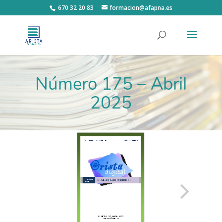
670 32 20 83
formacion@afapna.es
Número 175 – Abril
2025