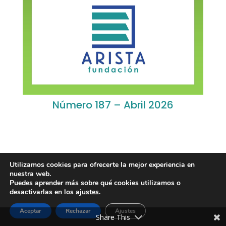
Número 187 – Abril 2026
Utilizamos cookies para ofrecerte la mejor experiencia en
nuestra web.
Puedes aprender más sobre qué cookies utilizamos o
Diseño de
Seos +
| © Todos los derechos reservados
desactivarlas en los
ajustes
.
Fundación Arista -
Aviso Legal
-
Política de
Aceptar
Rechazar
Ajustes
privacidad
-
Política de Cookies
Share This