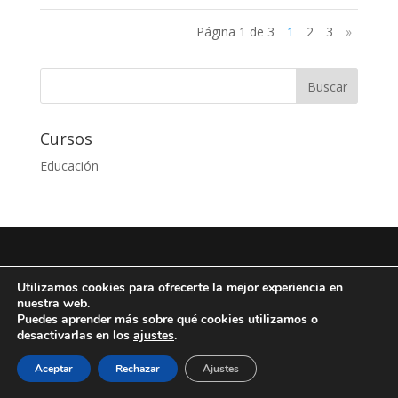
Página 1 de 3
1
2
3
»
Cursos
Educación
Diseño de
Seos +
| © Todos los derechos reservados
Utilizamos cookies para ofrecerte la mejor experiencia en
Fundación Arista -
Aviso Legal
-
Política de
nuestra web.
privacidad
-
Política de Cookies
Puedes aprender más sobre qué cookies utilizamos o
desactivarlas en los
ajustes
.
Aceptar
Rechazar
Ajustes