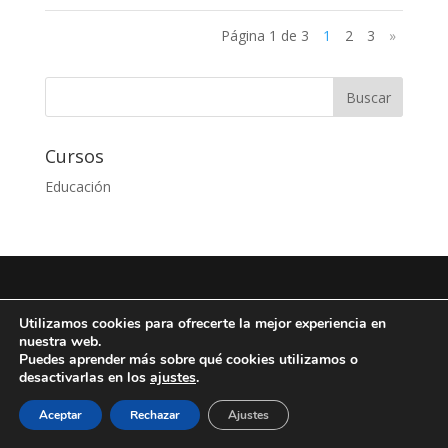
Página 1 de 3
1
2
3
»
Cursos
Educación
Diseño de
Seos +
| © Todos los derechos reservados
Utilizamos cookies para ofrecerte la mejor experiencia en
Fundación Arista -
Aviso Legal
-
Política de
nuestra web.
privacidad
-
Política de Cookies
Puedes aprender más sobre qué cookies utilizamos o
desactivarlas en los
ajustes
.
Aceptar
Rechazar
Ajustes