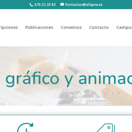
670 32 20 83
formacion@afapna.es
ripciones
Publicaciones
Convenios
Contacto
Campus
 gráfico y anima