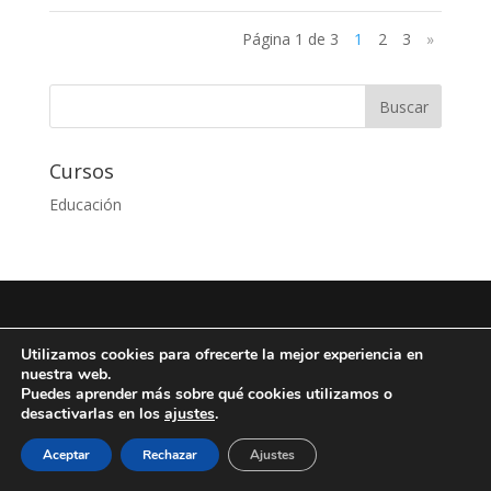
Página 1 de 3
1
2
3
»
Cursos
Educación
Diseño de
Seos +
| © Todos los derechos reservados
Utilizamos cookies para ofrecerte la mejor experiencia en
Fundación Arista -
Aviso Legal
-
Política de
nuestra web.
privacidad
-
Política de Cookies
Puedes aprender más sobre qué cookies utilizamos o
desactivarlas en los
ajustes
.
Aceptar
Rechazar
Ajustes