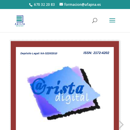
670 32 20 83
formacion@afapna.es