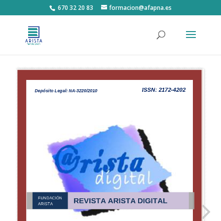
670 32 20 83
formacion@afapna.es