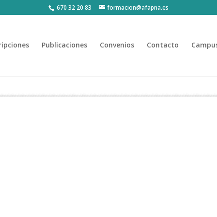
670 32 20 83
formacion@afapna.es
ripciones
Publicaciones
Convenios
Contacto
Campus