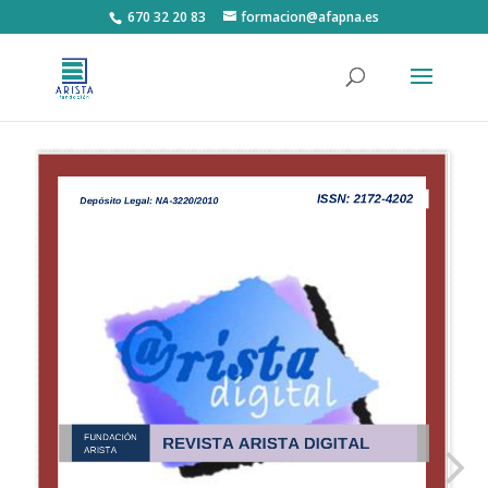
670 32 20 83
formacion@afapna.es