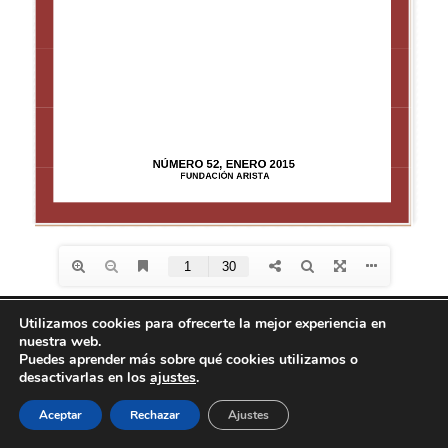
Utilizamos cookies para ofrecerte la mejor experiencia en
nuestra web.
Diseño de
Seos +
| © Todos los derechos reservados
Puedes aprender más sobre qué cookies utilizamos o
Fundación Arista -
Aviso Legal
-
Política de
desactivarlas en los
ajustes
.
privacidad
-
Política de Cookies
Aceptar
Rechazar
Ajustes