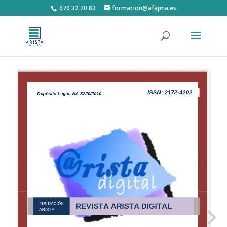
670 32 20 83
formacion@afapna.es