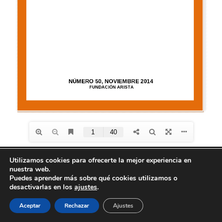
Utilizamos cookies para ofrecerte la mejor experiencia en
nuestra web.
Diseño de
Seos +
| © Todos los derechos reservados
Puedes aprender más sobre qué cookies utilizamos o
Fundación Arista -
Aviso Legal
-
Política de
desactivarlas en los
ajustes
.
privacidad
-
Política de Cookies
Aceptar
Rechazar
Ajustes