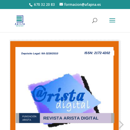
670 32 20 83
formacion@afapna.es