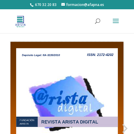
670 32 20 83
formacion@afapna.es