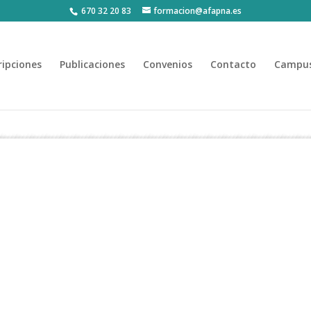
670 32 20 83
formacion@afapna.es
ripciones
Publicaciones
Convenios
Contacto
Campus