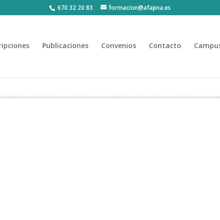
670 32 20 83
formacion@afapna.es
ripciones
Publicaciones
Convenios
Contacto
Campus