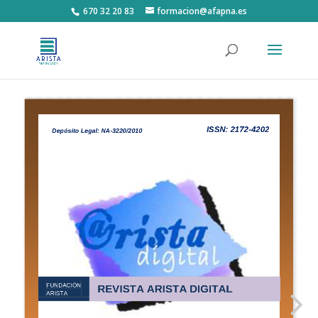
670 32 20 83
formacion@afapna.es