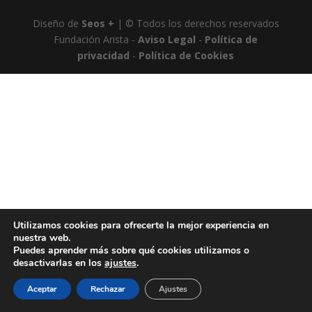
Diseño de
Seos +
| © Todos los derechos reservados
Fundación Arista -
Aviso Legal
-
Política de
privacidad
-
Política de Cookies
Utilizamos cookies para ofrecerte la mejor experiencia en
nuestra web.
Puedes aprender más sobre qué cookies utilizamos o
desactivarlas en los
ajustes
.
Aceptar
Rechazar
Ajustes