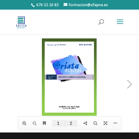
670 32 20 83
formacion@afapna.es