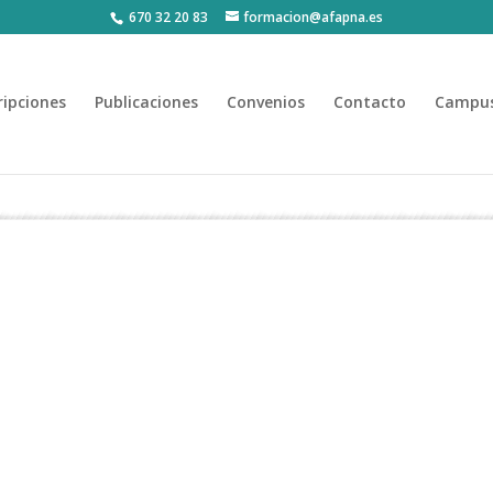
670 32 20 83
formacion@afapna.es
ripciones
Publicaciones
Convenios
Contacto
Campus