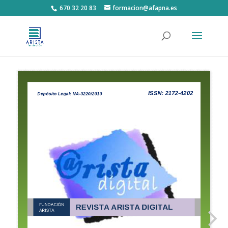
670 32 20 83
formacion@afapna.es