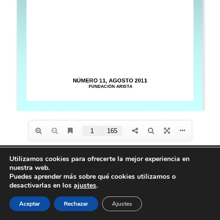
Utilizamos cookies para ofrecerte la mejor experiencia en
nuestra web.
Diseño de
Seos +
| © Todos los derechos reservados
Puedes aprender más sobre qué cookies utilizamos o
Fundación Arista -
Aviso Legal
-
Política de
desactivarlas en los
ajustes
.
privacidad
-
Política de Cookies
Aceptar
Rechazar
Ajustes