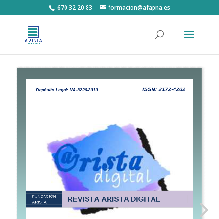
670 32 20 83
formacion@afapna.es