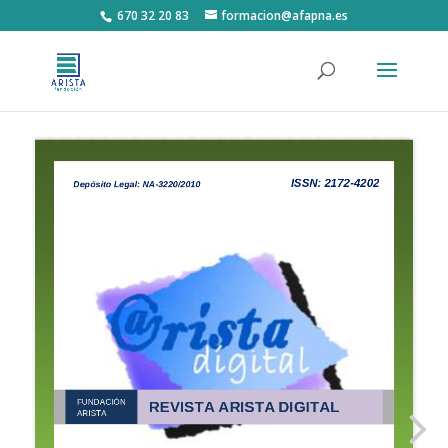
670 32 20 83
formacion@afapna.es