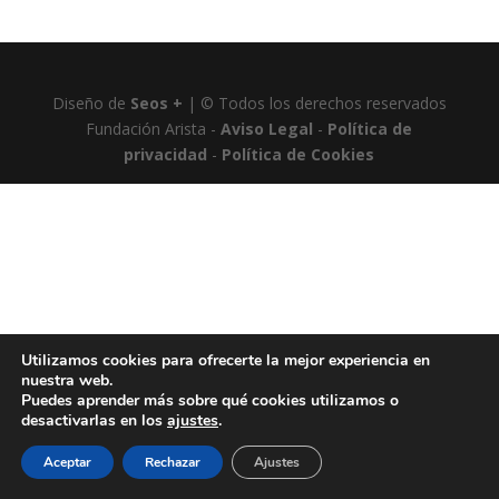
Diseño de
Seos +
| © Todos los derechos reservados
Fundación Arista -
Aviso Legal
-
Política de
privacidad
-
Política de Cookies
Utilizamos cookies para ofrecerte la mejor experiencia en
nuestra web.
Puedes aprender más sobre qué cookies utilizamos o
desactivarlas en los
ajustes
.
Aceptar
Rechazar
Ajustes