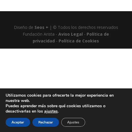
Diseño de
Seos +
| © Todos los derechos reservados
Fundación Arista -
Aviso Legal
-
Política de
privacidad
-
Política de Cookies
Utilizamos cookies para ofrecerte la mejor experiencia en
nuestra web.
Puedes aprender más sobre qué cookies utilizamos o
desactivarlas en los
ajustes
.
Aceptar
Rechazar
Ajustes